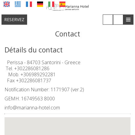
≡
RESERVEZ
Contact
EMPLACEMENT
Détails du contact
HÉBERGEMENT
Perissa - 84703 Santorini - Greece
INSTALLATIONS
Tel.
+302286081286
Mob.
+306989292281
GALERIE
Fax +302286081737
COVID-19
Notification Number: 1171907 (ver.2)
GEMH: 16749563 8000
DEMANDE
info@marianna-hotel.com
CONTACT