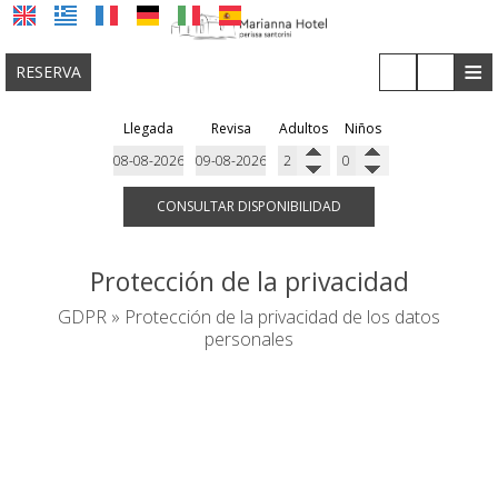
≡
RESERVA
Llegada
Revisa
Adultos
Niños
UBICACIÓN
ALOJAMIENTO
CONSULTAR DISPONIBILIDAD
INSTALACIONES
Protección de la privacidad
GALERÍA
GDPR » Protección de la privacidad de los datos
COVID-19
personales
INVESTIGACIÓN
Protección de la privacidad de los
CONTACTO
datos personales
Nuestro negocio / sitio web se comprometen a respetar la