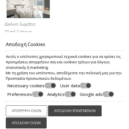
Δίκλινο δωμάτιο
20 m² 2 άτομα ...
Αποδοχή Cookies
Αυτός ο ιστότοπος χρησιμοποιεί τεχνικά cookies για να ορίσει τις
προτιμήσεις απορρήτου σας και cookies τρίτων για λόγους
στατιστικής ή marketing.
Τρίκλινο δωμάτιο
Με τη χρήση του ιστότοπου, αποδέχεστε την πολιτική μας για την
Προστασία προσωπικών δεδομένων
.
30 m² 3 άτομα ...
Necessary cookies
User data
Preferences
Analytics
Google ads
© Powered by Marinet
ΑΠΌΡΡΙΨΗ ΌΛΩΝ
ΑΠΟΔΟΧΉ ΕΠΙΛΕΓΜΈΝΩΝ
︿
ΑΠΟΔΟΧΉ ΌΛΩΝ